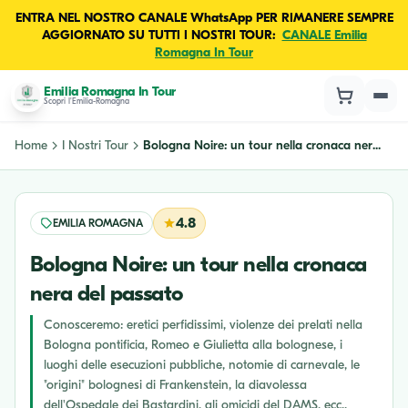
ENTRA NEL NOSTRO CANALE WhatsApp PER RIMANERE SEMPRE
AGGIORNATO SU TUTTI I NOSTRI TOUR:
CANALE Emilia
Romagna In Tour
Emilia Romagna In Tour
Scopri l'Emilia-Romagna
Home
I Nostri Tour
Bologna Noire: un tour nella cronaca ner...
4.8
EMILIA ROMAGNA
Bologna Noire: un tour nella cronaca
nera del passato
Conosceremo: eretici perfidissimi, violenze dei prelati nella
Bologna pontificia, Romeo e Giulietta alla bolognese, i
luoghi delle esecuzioni pubbliche, notomie di carnevale, le
"origini" bolognesi di Frankenstein, la diavolessa
dell'Ospedale dei Bastardini, gli omicidi del DAMS, ecc..