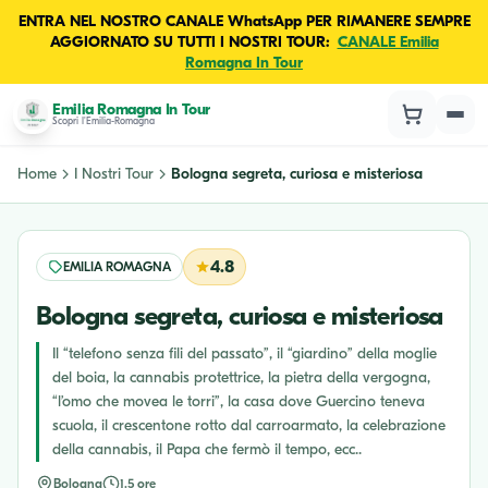
ENTRA NEL NOSTRO CANALE WhatsApp PER RIMANERE SEMPRE
AGGIORNATO SU TUTTI I NOSTRI TOUR:
CANALE Emilia
Romagna In Tour
Emilia Romagna In Tour
Scopri l'Emilia-Romagna
Home
I Nostri Tour
Bologna segreta, curiosa e misteriosa
4.8
EMILIA ROMAGNA
Bologna segreta, curiosa e misteriosa
Il “telefono senza fili del passato”, il “giardino” della moglie
del boia, la cannabis protettrice, la pietra della vergogna,
“l’omo che movea le torri”, la casa dove Guercino teneva
scuola, il crescentone rotto dal carroarmato, la celebrazione
della cannabis, il Papa che fermò il tempo, ecc..
Bologna
1.5 ore