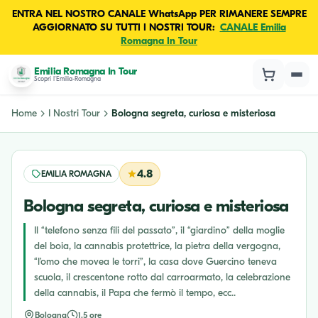
ENTRA NEL NOSTRO CANALE WhatsApp PER RIMANERE SEMPRE
AGGIORNATO SU TUTTI I NOSTRI TOUR:
CANALE Emilia
Romagna In Tour
Emilia Romagna In Tour
Scopri l'Emilia-Romagna
Home
I Nostri Tour
Bologna segreta, curiosa e misteriosa
4.8
EMILIA ROMAGNA
Bologna segreta, curiosa e misteriosa
Il “telefono senza fili del passato”, il “giardino” della moglie
del boia, la cannabis protettrice, la pietra della vergogna,
“l’omo che movea le torri”, la casa dove Guercino teneva
scuola, il crescentone rotto dal carroarmato, la celebrazione
della cannabis, il Papa che fermò il tempo, ecc..
Bologna
1.5 ore