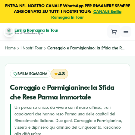
ENTRA NEL NOSTRO CANALE WhatsApp PER RIMANERE SEMPRE
AGGIORNATO SU TUTTI I NOSTRI TOUR:
CANALE Emilia
Romagna In Tour
Emilia Romagna In Tour
Scopri l'Emilia-Romagna
Home
I Nostri Tour
Correggio e Parmigianino: la Sfida che R...
4.8
EMILIA ROMAGNA
Correggio e Parmigianino: la Sfida
che Rese Parma Immortale
Un percorso unico, da vivere con il naso all’insù, tra i
capolavori che hanno reso Parma una delle capitali del
Rinascimento italiano. Due geni, Correggio e Parmigianino,
vissero e dipinsero qui all’inizio del Cinquecento, lasciando
alla città un’ere