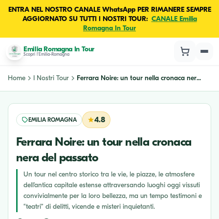
ENTRA NEL NOSTRO CANALE WhatsApp PER RIMANERE SEMPRE
AGGIORNATO SU TUTTI I NOSTRI TOUR:
CANALE Emilia
Romagna In Tour
Emilia Romagna In Tour
Scopri l'Emilia-Romagna
Home
I Nostri Tour
Ferrara Noire: un tour nella cronaca ner...
4.8
EMILIA ROMAGNA
Ferrara Noire: un tour nella cronaca
nera del passato
Un tour nel centro storico tra le vie, le piazze, le atmosfere
dell’antica capitale estense attraversando luoghi oggi vissuti
convivialmente per la loro bellezza, ma un tempo testimoni e
“teatri” di delitti, vicende e misteri inquietanti.