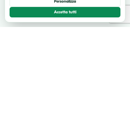
Personalizza
Accetta tutti
TESTIMONIANZE
Cosa dicono i nostri viaggiatori
Unisciti a migliaia di avventurieri felici che hanno esplorato l'Italia con
noi.