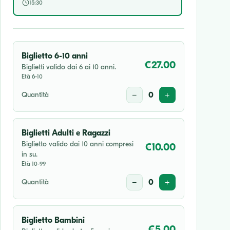
15:30
Biglietto 6-10 anni
€27.00
Biglietti valido dai 6 ai 10 anni.
Età 6-10
Quantità
−
0
+
Biglietti Adulti e Ragazzi
Biglietto valido dai 10 anni compresi
€10.00
in su.
Età 10-99
Quantità
−
0
+
Biglietto Bambini
€5.00