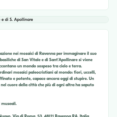
irazione nei mosaici di Ravenna per immaginare il suo
 basiliche di San Vitale e di Sant’Apollinare si viene
accontano un mondo sospeso tra cielo e terra.
dinari mosaici paleocristiani al mondo: fiori, uccelli,
finato e potente, capace ancora oggi di stupire. Un
 nel cuore della città che più di ogni altra ha saputo
i museali.
 Nuovo, Via di Roma, 53, 48121 Ravenna RA, Italia