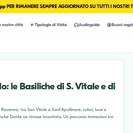
p PER RIMANERE SEMPRE AGGIORNATO SU TUTTI I NOSTRI 
e nostre città
Tipologie di Visita
Audioguide
Buoni rega
: le Basiliche di S. Vitale e di
 Ravenna, tra San Vitale e Sant’Apollinare, colori, luce e
 anche Dante ne rimase incantato. Un percorso immersivo tra