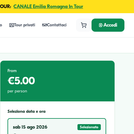
TOUR:
CANALE Emilia Romagna In Tour
lo
Tour privati
Contattaci
Accedi
From
€5.00
per person
Seleziona data e ora
sab 15 ago 2026
Selezionato