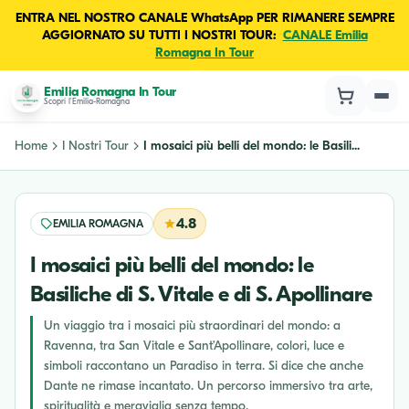
ENTRA NEL NOSTRO CANALE WhatsApp PER RIMANERE SEMPRE
AGGIORNATO SU TUTTI I NOSTRI TOUR:
CANALE Emilia
Romagna In Tour
Emilia Romagna In Tour
Scopri l'Emilia-Romagna
Home
I Nostri Tour
I mosaici più belli del mondo: le Basili...
4.8
EMILIA ROMAGNA
I mosaici più belli del mondo: le
Basiliche di S. Vitale e di S. Apollinare
Un viaggio tra i mosaici più straordinari del mondo: a
Ravenna, tra San Vitale e Sant’Apollinare, colori, luce e
simboli raccontano un Paradiso in terra. Si dice che anche
Dante ne rimase incantato. Un percorso immersivo tra arte,
spiritualità e meraviglia senza tempo.