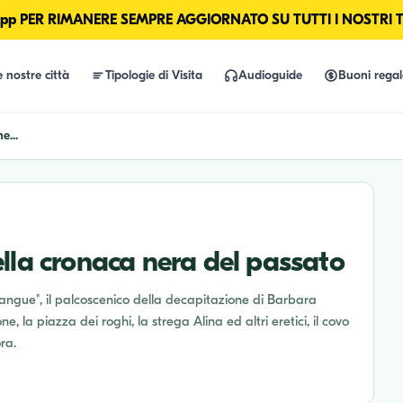
p PER RIMANERE SEMPRE AGGIORNATO SU TUTTI I NOSTRI 
e nostre città
Tipologie di Visita
Audioguide
Buoni rega
e...
lla cronaca nera del passato
el sangue", il palcoscenico della decapitazione di Barbara
e, la piazza dei roghi, la strega Alina ed altri eretici, il covo
ra.