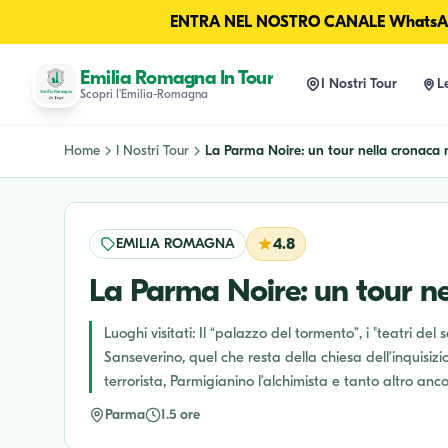
ENTRA NEL NOSTRO CANALE WhatsAp
Emilia Romagna In Tour
I Nostri Tour
L
Scopri l'Emilia-Romagna
Home
I Nostri Tour
La Parma Noire: un tour nella cronaca n
EMILIA ROMAGNA
4.8
La Parma Noire: un tour ne
Luoghi visitati: Il “palazzo del tormento”, i "teatri d
Sanseverino, quel che resta della chiesa dell’inquisizion
terrorista, Parmigianino l’alchimista e tanto altro anco
Parma
1.5 ore