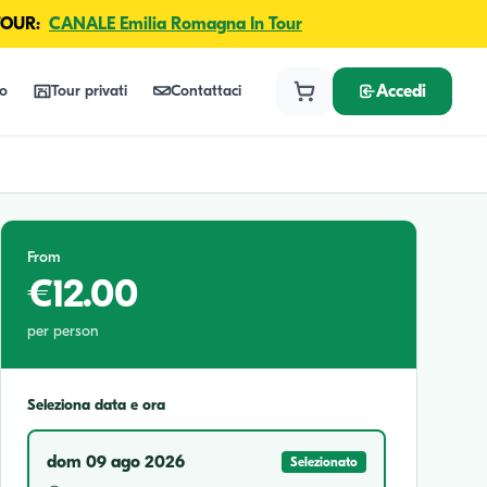
TOUR:
CANALE Emilia Romagna In Tour
lo
Tour privati
Contattaci
Accedi
From
€12.00
per person
Seleziona data e ora
dom 09 ago 2026
Selezionato