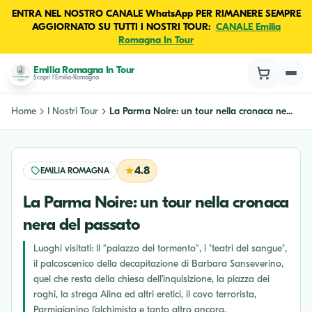
ENTRA NEL NOSTRO CANALE WhatsApp PER RIMANERE SEMPRE
AGGIORNATO SU TUTTI I NOSTRI TOUR:
CANALE Emilia
Romagna In Tour
Emilia Romagna In Tour
Scopri l'Emilia-Romagna
Home
I Nostri Tour
La Parma Noire: un tour nella cronaca ne...
4.8
EMILIA ROMAGNA
La Parma Noire: un tour nella cronaca
nera del passato
Luoghi visitati: Il “palazzo del tormento”, i "teatri del sangue",
il palcoscenico della decapitazione di Barbara Sanseverino,
quel che resta della chiesa dell’inquisizione, la piazza dei
roghi, la strega Alina ed altri eretici, il covo terrorista,
Parmigianino l’alchimista e tanto altro ancora.