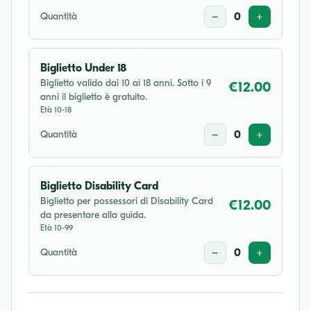
Quantità
−
0
+
ven 04 set 2026
20:30
Biglietto Under 18
Biglietto valido dai 10 ai 18 anni. Sotto i 9
€12.00
anni il biglietto è gratuito.
gio 10 set 2026
Età 10-18
20:30
Quantità
−
0
+
sab 12 set 2026
20:30
Biglietto Disability Card
Biglietto per possessori di Disability Card
€12.00
da presentare alla guida.
ven 18 set 2026
Età 10-99
20:30
Quantità
−
0
+