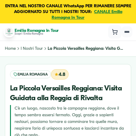
ENTRA NEL NOSTRO CANALE WhatsApp PER RIMANERE SEMPRE
AGGIORNATO SU TUTTI I NOSTRI TOUR:
CANALE Emilia
Romagna In Tour
Emilia Romagna In Tour
Scopri l'Emilia-Romagna
Home
I Nostri Tour
La Piccola Versailles Reggiana: Visita G...
4.8
EMILIA ROMAGNA
La Piccola Versailles Reggiana: Visita
Guidata alla Reggia di Rivalta
C’è un luogo, nascosto tra le campagne reggiane, dove il
tempo sembra essersi fermato. Oggi, grazie a sapienti
restauri, possiamo tornare a camminare tra quelle mura,
respirare l’aria di un’epoca sontuosa e lasciarci incantare da
ciò che resta..