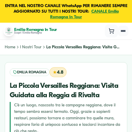
ENTRA NEL NOSTRO CANALE WhatsApp PER RIMANERE SEMPRE
AGGIORNATO SU TUTTI I NOSTRI TOUR:
CANALE Emilia
Romagna In Tour
Emilia Romagna In Tour
Scopri l'Emilia-Romagna
Home
I Nostri Tour
La Piccola Versailles Reggiana: Visita G...
4.8
EMILIA ROMAGNA
La Piccola Versailles Reggiana: Visita
Guidata alla Reggia di Rivalta
C’è un luogo, nascosto tra le campagne reggiane, dove il
tempo sembra essersi fermato. Oggi, grazie a sapienti
restauri, possiamo tornare a camminare tra quelle mura,
respirare l’aria di un’epoca sontuosa e lasciarci incantare da
ciò che resta..