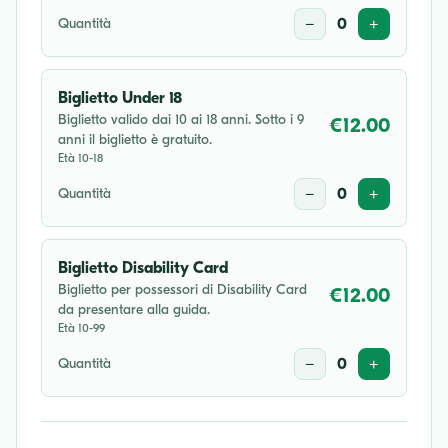
Quantità
−
0
+
ven 04 set 2026
20:30
Biglietto Under 18
Biglietto valido dai 10 ai 18 anni. Sotto i 9
€12.00
anni il biglietto è gratuito.
gio 10 set 2026
Età 10-18
20:30
Quantità
−
0
+
sab 12 set 2026
20:30
Biglietto Disability Card
Biglietto per possessori di Disability Card
€12.00
da presentare alla guida.
ven 18 set 2026
Età 10-99
20:30
Quantità
−
0
+