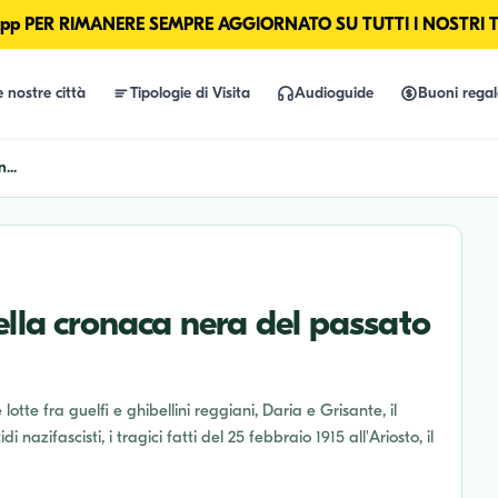
p PER RIMANERE SEMPRE AGGIORNATO SU TUTTI I NOSTRI 
e nostre città
Tipologie di Visita
Audioguide
Buoni rega
...
ella cronaca nera del passato
lotte fra guelfi e ghibellini reggiani, Daria e Grisante, il
azifascisti, i tragici fatti del 25 febbraio 1915 all'Ariosto, il