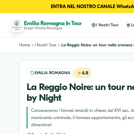
ENTRA NEL NOSTRO CANALE WhatsAp
Emilia Romagna In Tour
I Nostri Tour
L
Scopri l'Emilia-Romagna
Home
I Nostri Tour
La Reggio Noire: un tour nella cronaca n
EMILIA ROMAGNA
4.8
La Reggio Noire: un tour n
by Night
Conosceremo i famosi omicidi in chiesa del XVI sec., le 
manicomio criminale, il famoso appartamento, gli eccidi n
dimenticat