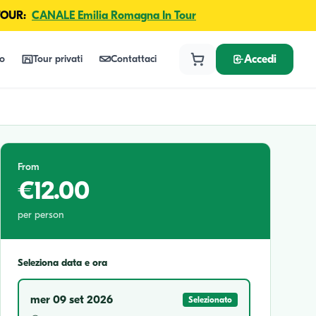
TOUR:
CANALE Emilia Romagna In Tour
lo
Tour privati
Contattaci
Accedi
From
€12.00
per person
Seleziona data e ora
mer 09 set 2026
Selezionato