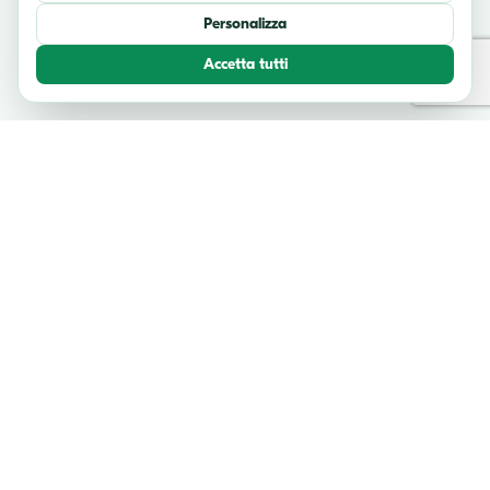
Personalizza
Accetta tutti
TESTIMONIANZE
Cosa dicono i nostri viaggiatori
Unisciti a migliaia di avventurieri felici che hanno esplorato l'Italia con
noi.