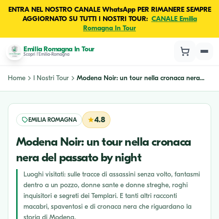
ENTRA NEL NOSTRO CANALE WhatsApp PER RIMANERE SEMPRE
AGGIORNATO SU TUTTI I NOSTRI TOUR:
CANALE Emilia
Romagna In Tour
Emilia Romagna In Tour
Scopri l'Emilia-Romagna
Home
I Nostri Tour
Modena Noir: un tour nella cronaca nera...
4.8
EMILIA ROMAGNA
Modena Noir: un tour nella cronaca
nera del passato by night
Luoghi visitati: sulle tracce di assassini senza volto, fantasmi
dentro a un pozzo, donne sante e donne streghe, roghi
inquisitori e segreti dei Templari. E tanti altri racconti
macabri, spaventosi e di cronaca nera che riguardano la
storia di Modena.