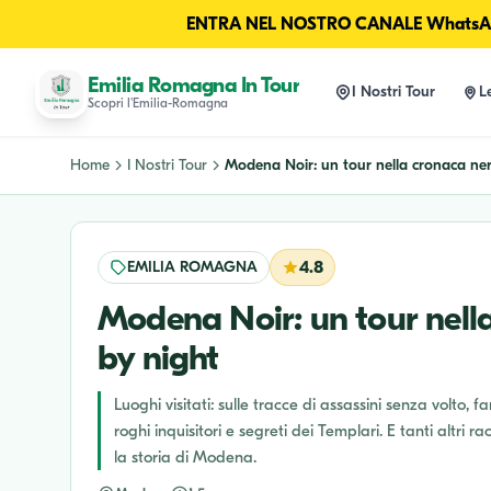
ENTRA NEL NOSTRO CANALE WhatsAp
Emilia Romagna In Tour
I Nostri Tour
L
Scopri l'Emilia-Romagna
Home
I Nostri Tour
Modena Noir: un tour nella cronaca nera
EMILIA ROMAGNA
4.8
Modena Noir: un tour nell
by night
Luoghi visitati: sulle tracce di assassini senza volto
roghi inquisitori e segreti dei Templari. E tanti altr
la storia di Modena.