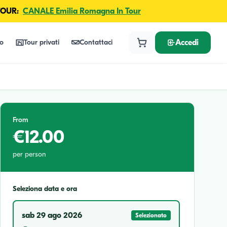
TOUR:
CANALE Emilia Romagna In Tour
lo
Tour privati
Contattaci
Accedi
From
€12.00
per person
Seleziona data e ora
sab 29 ago 2026
Selezionato