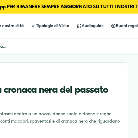
p PER RIMANERE SEMPRE AGGIORNATO SU TUTTI I NOSTRI 
e nostre città
Tipologie di Visita
Audioguide
Buoni rega
...
a cronaca nera del passato
, fantasmi dentro a un pozzo, donne sante e donne streghe,
i racconti macabri, spaventosi e di cronaca nera che riguardano