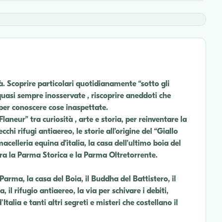
. Scoprire particolari quotidianamente “sotto gli
 quasi sempre inosservate , riscoprire aneddoti che
er conoscere cose inaspettate.
aneur” tra curiosità , arte e storia, per reinventare la
chi rifugi antiaereo, le storie all’origine del “Giallo
macelleria equina d’italia, la casa dell’ultimo boia del
à tra la Parma Storica e la Parma Oltretorrente.
 Parma, la casa del Boia, il Buddha del Battistero, il
l rifugio antiaereo, la via per schivare i debiti,
Italia e tanti altri segreti e misteri che costellano il