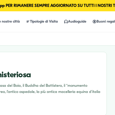
p PER RIMANERE SEMPRE AGGIORNATO SU TUTTI I NOSTRI 
e nostre città
Tipologie di Visita
Audioguide
Buoni rega
isteriosa
 casa del Boia, il Buddha del Battistero, il “monumento
reo, l'antico ospedale, la più antica macelleria equina d'italia