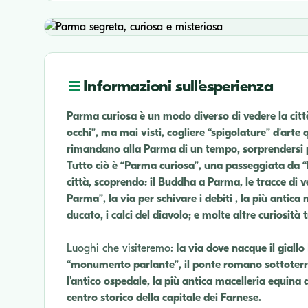
Informazioni sull'esperienza
Parma curiosa è un modo diverso di vedere la città
occhi”, ma mai visti, cogliere “spigolature” d’arte
rimandano alla Parma di un tempo, sorprendersi p
Tutto ciò è “Parma curiosa”, una passeggiata da “Fl
città, scoprendo: il Buddha a Parma, le tracce di vec
Parma”, la via per schivare i debiti , la più antica 
ducato, i calci del diavolo; e molte altre curiosit
Luoghi che visiteremo: l
a via dove nacque il giallo
“monumento parlante”, il ponte romano sottoterra, i
l'antico ospedale, la più antica macelleria equina d'
centro storico della capitale dei Farnese.