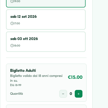
19:00
sab 12 set 2026
17:00
sab 03 ott 2026
16:00
Biglietto Adulti
Biglietto valido dai 18 anni compresi
€15.00
in su.
Età 18-99
Quantità
−
0
+