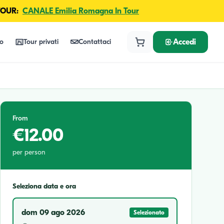
TOUR:
CANALE Emilia Romagna In Tour
lo
Tour privati
Contattaci
Accedi
From
€12.00
per person
Seleziona data e ora
dom 09 ago 2026
Selezionato