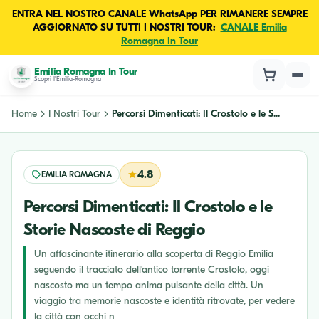
ENTRA NEL NOSTRO CANALE WhatsApp PER RIMANERE SEMPRE
AGGIORNATO SU TUTTI I NOSTRI TOUR:
CANALE Emilia
Romagna In Tour
Emilia Romagna In Tour
Scopri l'Emilia-Romagna
Home
I Nostri Tour
Percorsi Dimenticati: Il Crostolo e le S...
4.8
EMILIA ROMAGNA
Percorsi Dimenticati: Il Crostolo e le
Storie Nascoste di Reggio
Un affascinante itinerario alla scoperta di Reggio Emilia
seguendo il tracciato dell’antico torrente Crostolo, oggi
nascosto ma un tempo anima pulsante della città. Un
viaggio tra memorie nascoste e identità ritrovate, per vedere
la città con occhi n