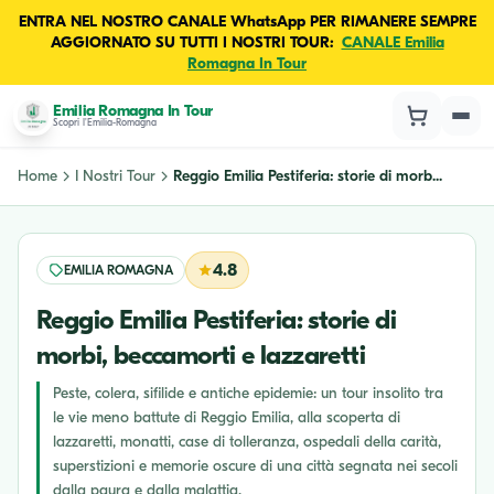
ENTRA NEL NOSTRO CANALE WhatsApp PER RIMANERE SEMPRE
AGGIORNATO SU TUTTI I NOSTRI TOUR:
CANALE Emilia
Romagna In Tour
Emilia Romagna In Tour
Scopri l'Emilia-Romagna
Home
I Nostri Tour
Reggio Emilia Pestiferia: storie di morb...
4.8
EMILIA ROMAGNA
Reggio Emilia Pestiferia: storie di
morbi, beccamorti e lazzaretti
Peste, colera, sifilide e antiche epidemie: un tour insolito tra
le vie meno battute di Reggio Emilia, alla scoperta di
lazzaretti, monatti, case di tolleranza, ospedali della carità,
superstizioni e memorie oscure di una città segnata nei secoli
dalla paura e dalla malattia.