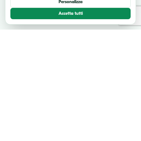
Personalizza
Accetta tutti
TESTIMONIANZE
Cosa dicono i nostri viaggiatori
Unisciti a migliaia di avventurieri felici che hanno esplorato l'Italia con
noi.