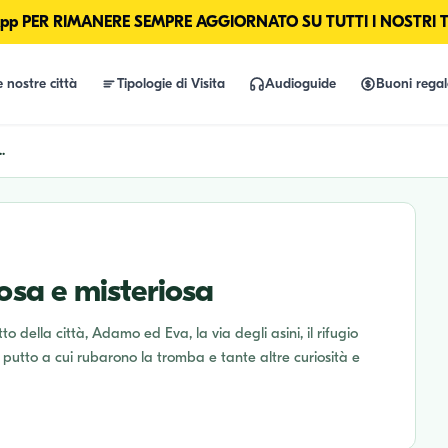
p PER RIMANERE SEMPRE AGGIORNATO SU TUTTI I NOSTRI 
e nostre città
Tipologie di Visita
Audioguide
Buoni rega
.
iosa e misteriosa
tto della città, Adamo ed Eva, la via degli asini, il rifugio
l putto a cui rubarono la tromba e tante altre curiosità e