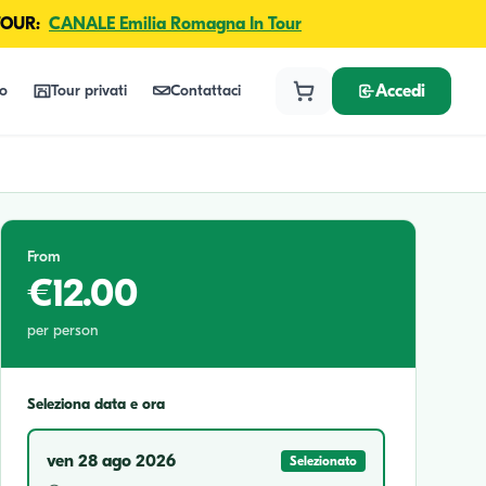
TOUR:
CANALE Emilia Romagna In Tour
lo
Tour privati
Contattaci
Accedi
From
€12.00
per person
Seleziona data e ora
ven 28 ago 2026
Selezionato