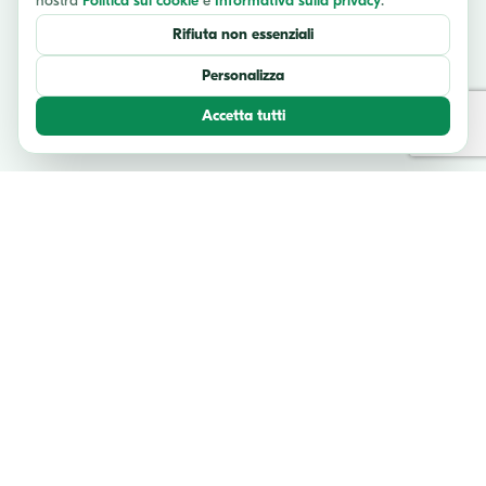
nostra
Politica sui cookie
e
Informativa sulla privacy
.
Rifiuta non essenziali
Personalizza
Accetta tutti
TESTIMONIANZE
Cosa dicono i nostri viaggiatori
Unisciti a migliaia di avventurieri felici che hanno esplorato l'Italia con
noi.