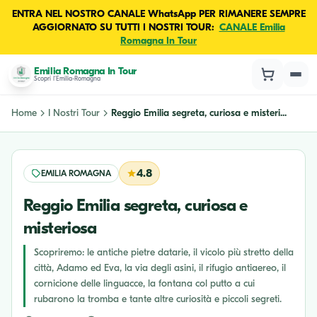
ENTRA NEL NOSTRO CANALE WhatsApp PER RIMANERE SEMPRE
AGGIORNATO SU TUTTI I NOSTRI TOUR:
CANALE Emilia
Romagna In Tour
Emilia Romagna In Tour
Scopri l'Emilia-Romagna
Home
I Nostri Tour
Reggio Emilia segreta, curiosa e misteri...
4.8
EMILIA ROMAGNA
Reggio Emilia segreta, curiosa e
misteriosa
Scopriremo: le antiche pietre datarie, il vicolo più stretto della
città, Adamo ed Eva, la via degli asini, il rifugio antiaereo, il
cornicione delle linguacce, la fontana col putto a cui
rubarono la tromba e tante altre curiosità e piccoli segreti.