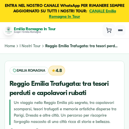
ENTRA NEL NOSTRO CANALE WhatsApp PER RIMANERE SEMPRE
AGGIORNATO SU TUTTI I NOSTRI TOUR:
CANALE Emilia
Romagna In Tour
Emilia Romagna In Tour
Scopri l'Emilia-Romagna
Home
I Nostri Tour
Reggio Emilia Trafugata: tra tesori perd...
4.8
EMILIA ROMAGNA
Reggio Emilia Trafugata: tra tesori
perduti e capolavori rubati
Un viaggio nella Reggio Emilia più segreta, tra capolavori
scomparsi, tesori trafugati e memorie artistiche disperse tra
Parigi, Dresda e altre città. Un percorso per riscoprire
l’orgoglio nascosto di una città ricca di storia e bellezza.