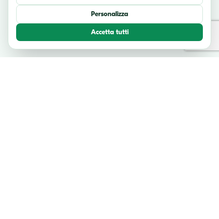
Personalizza
Accetta tutti
TESTIMONIANZE
Cosa dicono i nostri viaggiatori
Unisciti a migliaia di avventurieri felici che hanno esplorato l'Italia con
noi.