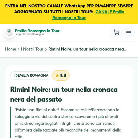
ENTRA NEL NOSTRO CANALE WhatsApp PER RIMANERE SEMPRE
AGGIORNATO SU TUTTI I NOSTRI TOUR:
CANALE Emilia
Romagna In Tour
Emilia Romagna In Tour
Scopri l'Emilia-Romagna
Home
I Nostri Tour
Rimini Noire: un tour nella cronaca nera...
4.8
EMILIA ROMAGNA
Rimini Noire: un tour nella cronaca
nera del passato
"Esiste una Rimini noire? Eccome se esiste!Percorrendo le
soleggiate vie del centro storico scoveremo i più efferati
omicidi ed ingarbugliati intrighi che si sono consumati
all'ombra delle facciate più recondite dei monumenti della
città.