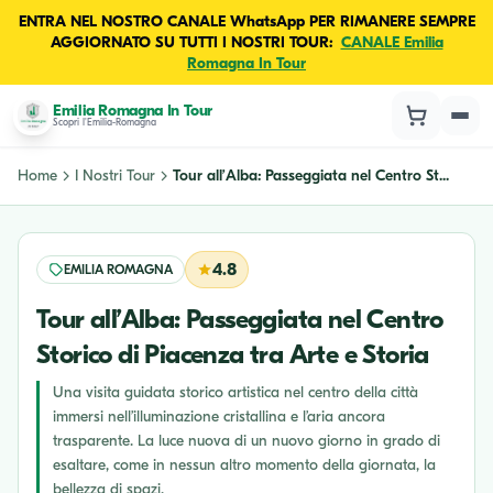
ENTRA NEL NOSTRO CANALE WhatsApp PER RIMANERE SEMPRE
AGGIORNATO SU TUTTI I NOSTRI TOUR:
CANALE Emilia
Romagna In Tour
Emilia Romagna In Tour
Scopri l'Emilia-Romagna
Home
I Nostri Tour
Tour all’Alba: Passeggiata nel Centro St...
4.8
EMILIA ROMAGNA
Tour all’Alba: Passeggiata nel Centro
Storico di Piacenza tra Arte e Storia
Una visita guidata storico artistica nel centro della città
immersi nell’illuminazione cristallina e l’aria ancora
trasparente. La luce nuova di un nuovo giorno in grado di
esaltare, come in nessun altro momento della giornata, la
bellezza di spazi,