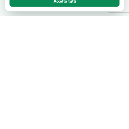
Accetta tutti
TESTIMONIANZE
Cosa dicono i nostri viaggiatori
Unisciti a migliaia di avventurieri felici che hanno esplorato l'Italia con
noi.
"Spaventoso! Bellissimo il palazzo Ducale e la