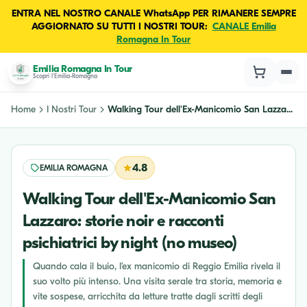
ENTRA NEL NOSTRO CANALE WhatsApp PER RIMANERE SEMPRE
AGGIORNATO SU TUTTI I NOSTRI TOUR:
CANALE Emilia
Romagna In Tour
Emilia Romagna In Tour
Scopri l'Emilia-Romagna
Home
I Nostri Tour
Walking Tour dell'Ex-Manicomio San Lazza...
4.8
EMILIA ROMAGNA
Walking Tour dell'Ex-Manicomio San
Lazzaro: storie noir e racconti
psichiatrici by night (no museo)
Quando cala il buio, l’ex manicomio di Reggio Emilia rivela il
suo volto più intenso. Una visita serale tra storia, memoria e
vite sospese, arricchita da letture tratte dagli scritti degli