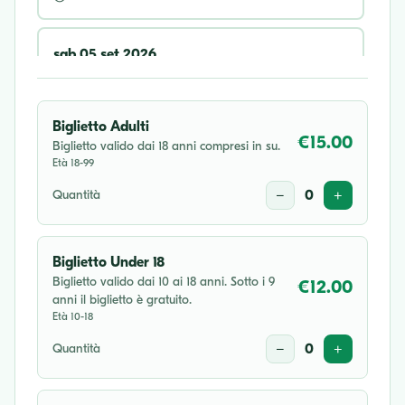
sab 05 set 2026
16:30
Biglietto Adulti
mer 16 set 2026
€15.00
Biglietto valido dai 18 anni compresi in su.
Età 18-99
20:30
Quantità
−
0
+
sab 17 ott 2026
16:30
Biglietto Under 18
Biglietto valido dai 10 ai 18 anni. Sotto i 9
€12.00
anni il biglietto è gratuito.
Età 10-18
Quantità
−
0
+