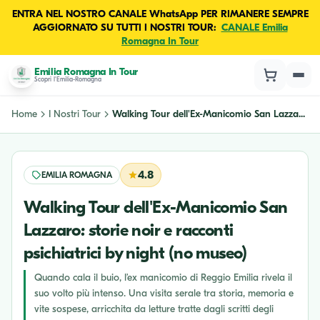
ENTRA NEL NOSTRO CANALE WhatsApp PER RIMANERE SEMPRE
AGGIORNATO SU TUTTI I NOSTRI TOUR:
CANALE Emilia
Romagna In Tour
Emilia Romagna In Tour
Scopri l'Emilia-Romagna
Home
I Nostri Tour
Walking Tour dell'Ex-Manicomio San Lazza...
4.8
EMILIA ROMAGNA
Walking Tour dell'Ex-Manicomio San
Lazzaro: storie noir e racconti
psichiatrici by night (no museo)
Quando cala il buio, l’ex manicomio di Reggio Emilia rivela il
suo volto più intenso. Una visita serale tra storia, memoria e
vite sospese, arricchita da letture tratte dagli scritti degli