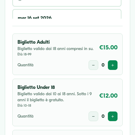
mer 16 set 2026
20:30
Biglietto Adulti
sab 17 ott 2026
€15.00
Biglietto valido dai 18 anni compresi in su.
Età 18-99
16:30
Quantità
−
0
+
Biglietto Under 18
Biglietto valido dai 10 ai 18 anni. Sotto i 9
€12.00
anni il biglietto è gratuito.
Età 10-18
Quantità
−
0
+