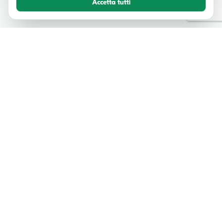
Accetta tutti
TESTIMONIANZE
Cosa dicono i nostri viaggiatori
Unisciti a migliaia di avventurieri felici che hanno esplorato l'Italia con
noi.
"Esperienza molto ben fatta, guida molto