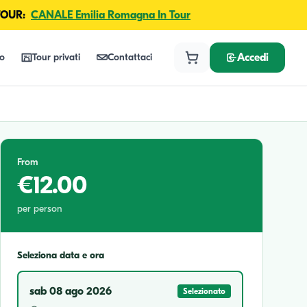
TOUR:
CANALE Emilia Romagna In Tour
lo
Tour privati
Contattaci
Accedi
From
€12.00
per person
Seleziona data e ora
sab 08 ago 2026
Selezionato