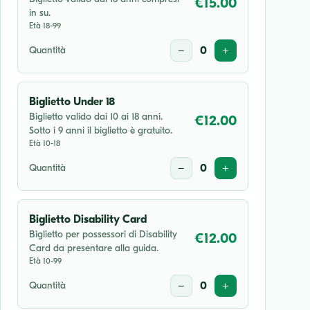
€15.00
in su.
16:30
Età 18-99
Quantità
−
0
+
mer 16 set 2026
20:30
Biglietto Under 18
Biglietto valido dai 10 ai 18 anni.
€12.00
sab 17 ott 2026
Sotto i 9 anni il biglietto è gratuito.
16:30
Età 10-18
Quantità
−
0
+
Biglietto Disability Card
Biglietto per possessori di Disability
€12.00
Card da presentare alla guida.
Età 10-99
Quantità
−
0
+