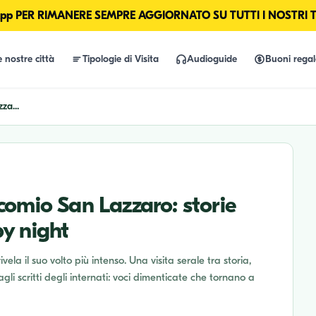
p PER RIMANERE SEMPRE AGGIORNATO SU TUTTI I NOSTRI 
e nostre città
Tipologie di Visita
Audioguide
Buoni rega
za...
comio San Lazzaro: storie
by night
ela il suo volto più intenso. Una visita serale tra storia,
gli scritti degli internati: voci dimenticate che tornano a