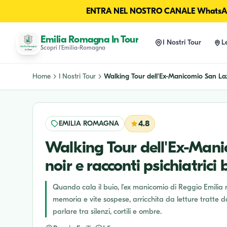
ENTRA NEL NOSTRO CANALE WhatsAp
Emilia Romagna In Tour
I Nostri Tour
L
Scopri l'Emilia-Romagna
Home
I Nostri Tour
Walking Tour dell'Ex-Manicomio San Laz
EMILIA ROMAGNA
4.8
Walking Tour dell'Ex-Mani
noir e racconti psichiatrici 
Quando cala il buio, l’ex manicomio di Reggio Emilia riv
memoria e vite sospese, arricchita da letture tratte da
parlare tra silenzi, cortili e ombre.