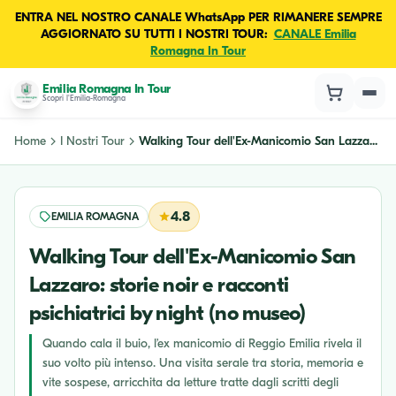
ENTRA NEL NOSTRO CANALE WhatsApp PER RIMANERE SEMPRE
AGGIORNATO SU TUTTI I NOSTRI TOUR:
CANALE Emilia
Romagna In Tour
Emilia Romagna In Tour
Scopri l'Emilia-Romagna
Home
I Nostri Tour
Walking Tour dell'Ex-Manicomio San Lazza...
4.8
EMILIA ROMAGNA
Walking Tour dell'Ex-Manicomio San
Lazzaro: storie noir e racconti
psichiatrici by night (no museo)
Quando cala il buio, l’ex manicomio di Reggio Emilia rivela il
suo volto più intenso. Una visita serale tra storia, memoria e
vite sospese, arricchita da letture tratte dagli scritti degli