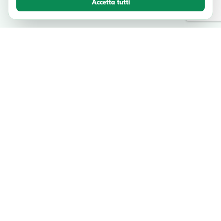
Accetta tutti
TESTIMONIANZE
Cosa dicono i nostri viaggiatori
Unisciti a migliaia di avventurieri felici che hanno esplorato l'Italia con
noi.
"Spaventoso! Bellissimo il palazzo Ducale e la