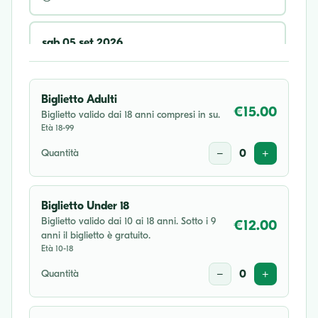
sab 05 set 2026
16:30
Biglietto Adulti
mer 16 set 2026
€15.00
Biglietto valido dai 18 anni compresi in su.
Età 18-99
20:30
Quantità
−
0
+
sab 17 ott 2026
16:30
Biglietto Under 18
Biglietto valido dai 10 ai 18 anni. Sotto i 9
€12.00
anni il biglietto è gratuito.
Età 10-18
Quantità
−
0
+