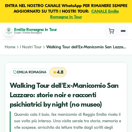
ENTRA NEL NOSTRO CANALE WhatsApp PER RIMANERE SEMPRE
AGGIORNATO SU TUTTI I NOSTRI TOUR:
CANALE Emilia
Romagna In Tour
Emilia Romagna In Tour
Scopri l'Emilia-Romagna
Home
I Nostri Tour
Walking Tour dell'Ex-Manicomio San Lazza...
4.8
EMILIA ROMAGNA
Walking Tour dell'Ex-Manicomio San
Lazzaro: storie noir e racconti
psichiatrici by night (no museo)
Quando cala il buio, l’ex manicomio di Reggio Emilia rivela il
suo volto più intenso. Una visita serale tra storia, memoria e
vite sospese, arricchita da letture tratte dagli scritti degli