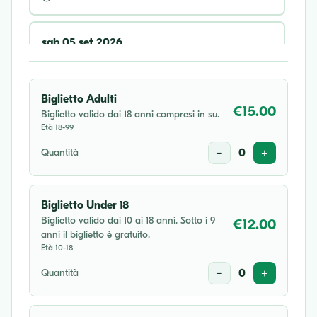
sab 05 set 2026
16:30
Biglietto Adulti
mer 16 set 2026
€15.00
Biglietto valido dai 18 anni compresi in su.
Età 18-99
20:30
Quantità
−
0
+
sab 17 ott 2026
16:30
Biglietto Under 18
Biglietto valido dai 10 ai 18 anni. Sotto i 9
€12.00
anni il biglietto è gratuito.
Età 10-18
Quantità
−
0
+