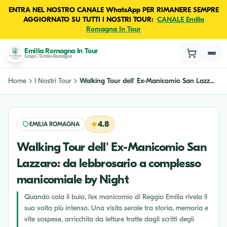
ENTRA NEL NOSTRO CANALE WhatsApp PER RIMANERE SEMPRE
AGGIORNATO SU TUTTI I NOSTRI TOUR:
CANALE Emilia
Romagna In Tour
Emilia Romagna In Tour
Scopri l'Emilia-Romagna
Home
I Nostri Tour
Walking Tour dell' Ex-Manicomio San Lazz...
4.8
EMILIA ROMAGNA
Walking Tour dell' Ex-Manicomio San
Lazzaro: da lebbrosario a complesso
manicomiale by Night
Quando cala il buio, l’ex manicomio di Reggio Emilia rivela il
suo volto più intenso. Una visita serale tra storia, memoria e
vite sospese, arricchita da letture tratte dagli scritti degli