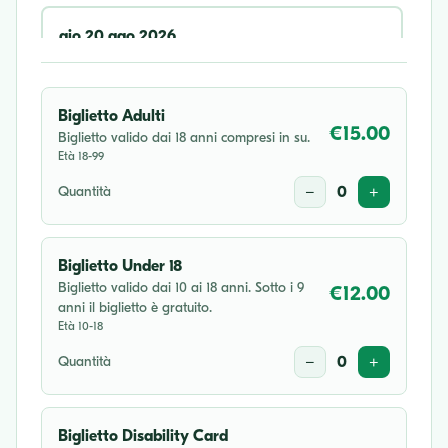
gio 20 ago 2026
20:30
Biglietto Adulti
mer 02 set 2026
€15.00
Biglietto valido dai 18 anni compresi in su.
Età 18-99
20:30
Quantità
−
0
+
sab 05 set 2026
16:30
Biglietto Under 18
Biglietto valido dai 10 ai 18 anni. Sotto i 9
€12.00
anni il biglietto è gratuito.
mer 16 set 2026
Età 10-18
20:30
Quantità
−
0
+
sab 17 ott 2026
16:30
Biglietto Disability Card