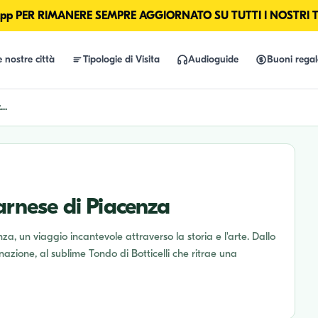
p PER RIMANERE SEMPRE AGGIORNATO SU TUTTI I NOSTRI 
e nostre città
Tipologie di Visita
Audioguide
Buoni rega
..
arnese di Piacenza
za, un viaggio incantevole attraverso la storia e l'arte. Dallo
nazione, al sublime Tondo di Botticelli che ritrae una