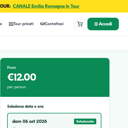
TOUR:
CANALE Emilia Romagna In Tour
lo
Tour privati
Contattaci
Accedi
From
€12.00
per person
Seleziona data e ora
dom 06 set 2026
Selezionato