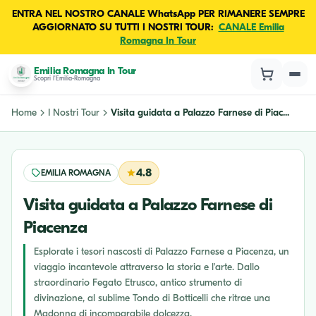
ENTRA NEL NOSTRO CANALE WhatsApp PER RIMANERE SEMPRE
AGGIORNATO SU TUTTI I NOSTRI TOUR:
CANALE Emilia
Romagna In Tour
Emilia Romagna In Tour
Scopri l'Emilia-Romagna
Home
I Nostri Tour
Visita guidata a Palazzo Farnese di Piac...
4.8
EMILIA ROMAGNA
Visita guidata a Palazzo Farnese di
Piacenza
Esplorate i tesori nascosti di Palazzo Farnese a Piacenza, un
viaggio incantevole attraverso la storia e l'arte. Dallo
straordinario Fegato Etrusco, antico strumento di
divinazione, al sublime Tondo di Botticelli che ritrae una
Madonna di incomparabile dolcezza.