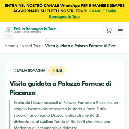
ENTRA NEL NOSTRO CANALE WhatsApp PER RIMANERE SEMPRE
AGGIORNATO SU TUTTI I NOSTRI TOUR:
CANALE Emilia
Romagna In Tour
Emilia Romagna In Tour
Scopri l'Emilia-Romagna
Home
I Nostri Tour
Visita guidata a Palazzo Farnese di Piac...
4.8
EMILIA ROMAGNA
Visita guidata a Palazzo Farnese di
Piacenza
Esplorate i tesori nascosti di Palazzo Farnese a Piacenza, un
viaggio incantevole attraverso la storia e l'arte. Dallo
straordinario Fegato Etrusco, antico strumento di
divinazione, al sublime Tondo di Botticelli che ritrae una
Madonna di incomparabile dolcezza.