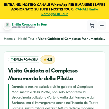
ENTRA NEL NOSTRO CANALE WhatsApp PER RIMANERE SEMPRE
AGGIORNATO SU TUTTI I NOSTRI TOUR:
CANALE Emilia
Romagna In Tour
Emilia Romagna In Tour
Scopri l'Emilia-Romagna
Home
I Nostri Tour
Visita Guidata al Complesso Monumentale...
4.8
EMILIA ROMAGNA
Visita Guidata al Complesso
Monumentale della Pilotta
Durante la nostra esclusiva visita guidata al Complesso
Monumentale della Pilotta, non solo scopriremo la
straordinaria collezione d'arte favorita dai Farnese e dai
Borbone, ma ci immergeremo anche nell'incanto del Teatro
Farnese, pietra miliare dell'architettura teatrale moderna.