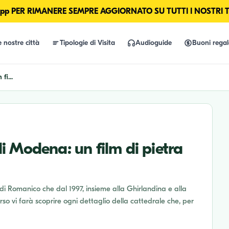
p PER RIMANERE SEMPRE AGGIORNATO SU TUTTI I NOSTRI 
e nostre città
Tipologie di Visita
Audioguide
Buoni rega
fi...
 Modena: un film di pietra
i Romanico che dal 1997, insieme alla Ghirlandina e alla
rso vi farà scoprire ogni dettaglio della cattedrale che, per