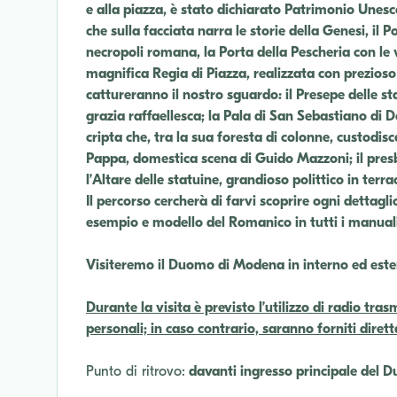
e alla piazza, è stato dichiarato Patrimonio Une
che sulla facciata narra le storie della Genesi, il P
necropoli romana, la Porta della Pescheria con le v
magnifica Regia di Piazza, realizzata con prezios
cattureranno il nostro sguardo: il Presepe delle s
grazia raffaellesca; la Pala di San Sebastiano di Do
cripta che, tra la sua foresta di colonne, custodi
Pappa, domestica scena di Guido Mazzoni; il presbi
l’Altare delle statuine, grandioso polittico in ter
Il percorso cercherà di farvi scoprire ogni dettagli
esempio e modello del Romanico in tutti i manuali 
Visiteremo il Duomo di Modena in interno ed este
Durante la visita è previsto l’utilizzo di radio tras
personali; in caso contrario, saranno forniti diret
Punto di ritrovo:
davanti ingresso principale del