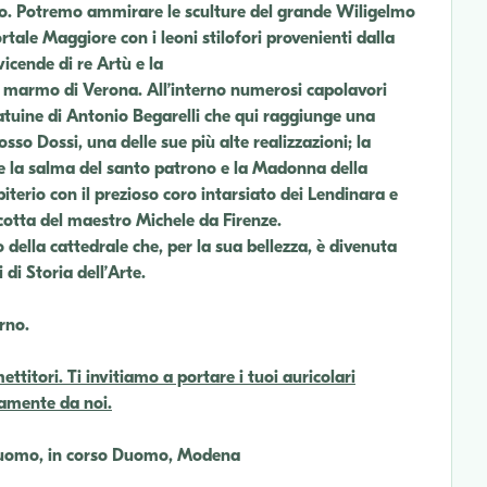
sco. Potremo ammirare le sculture del grande Wiligelmo
ortale Maggiore con i leoni stilofori provenienti dalla
icende di re Artù e la
o marmo di Verona. All’interno numerosi capolavori
tatuine di Antonio Begarelli che qui raggiunge una
sso Dossi, una delle sue più alte realizzazioni; la
sce la salma del santo patrono e la Madonna della
terio con il prezioso coro intarsiato dei Lendinara e
racotta del maestro Michele da Firenze.
o della cattedrale che, per la sua bellezza, è divenuta
di Storia dell’Arte.
rno.
mettitori. Ti invitiamo a portare i tuoi auricolari
tamente da noi.
 Duomo, in corso Duomo, Modena