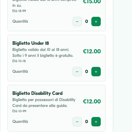
€15.00
in su.
Età 18-99
Quantità
−
0
+
Biglietto Under 18
Biglietto valido dai 10 ai 18 anni.
€12.00
Sotto i 9 anni il biglietto è gratuito.
Età 10-18
Quantità
−
0
+
Biglietto Disability Card
Biglietto per possessori di Disability
€12.00
Card da presentare alla guida.
Età 10-99
Quantità
−
0
+