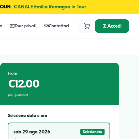
TOUR:
CANALE Emilia Romagna In Tour
lo
Tour privati
Contattaci
Accedi
From
€12.00
per person
Seleziona data e ora
sab 29 ago 2026
Selezionato