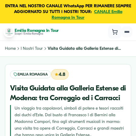
ENTRA NEL NOSTRO CANALE WhatsApp PER RIMANERE SEMPRE
AGGIORNATO SU TUTTI I NOSTRI TOUR:
CANALE Emilia
Romagna In Tour
Emilia Romagna In Tour
Scopri l'Emilia-Romagna
Home
I Nostri Tour
Visita Guidata alla Galleria Estense di...
4.8
EMILIA ROMAGNA
Visita Guidata alla Galleria Estense di
Modena: tra Correggio ed i Carracci
Un viaggio tra capolavori, simboli di potere e tesori raccolti
dai duchi d’Este. Dal busto di Francesco I di Bernini alla
Madonna Campori, fino agli strumenti musicali in marmo:
una visita tra opere di Correggio, Carracci e grandi maestri
che hanno reso unica la Galleria Estense..